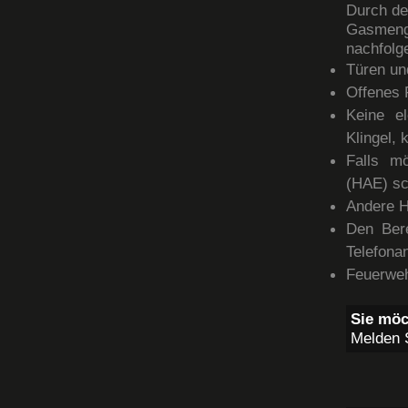
Durch de
Gasmeng
nachfolg
Türen un
Offenes 
Keine el
Klingel,
Falls mö
(HAE) sc
Andere H
Den Bere
Telefona
Feuerweh
Sie mö
Melden S