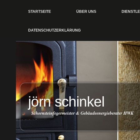
STARTSEITE
ÜBER UNS
DIENSTL
DATENSCHUTZERKLÄRUNG
jörn schinkel
Schornsteinfegermeister & Gebäudeenergieberater HWK