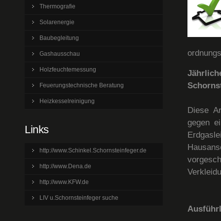
Thermografie
Solarenergie
Baubegleitung
ordnungs
Gashausschau
Holzfeuchtemessung
Jährlic
Schornst
Feuerungstechnische Beratung
Heizkesselreinigung
Diese Ar
gegen ei
Links
Erdgasl
Hausansc
http://www.Schinkel.Schornsteinfeger.de
vorgesc
http://www.Dena.de
Verkleid
http://www.KFW.de
LIV u.Schornsteinfeger suche
Ausführl