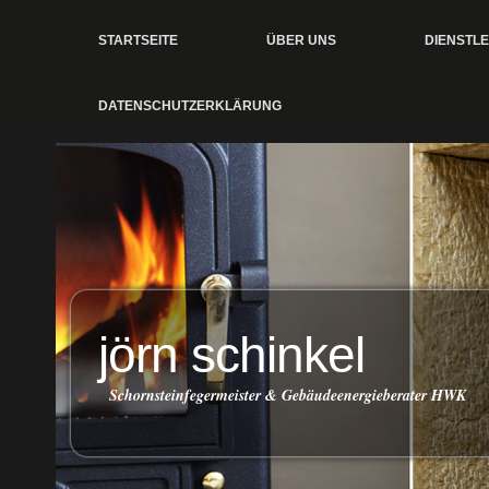
STARTSEITE
ÜBER UNS
DIENSTL
DATENSCHUTZERKLÄRUNG
jörn schinkel
Schornsteinfegermeister & Gebäudeenergieberater HWK