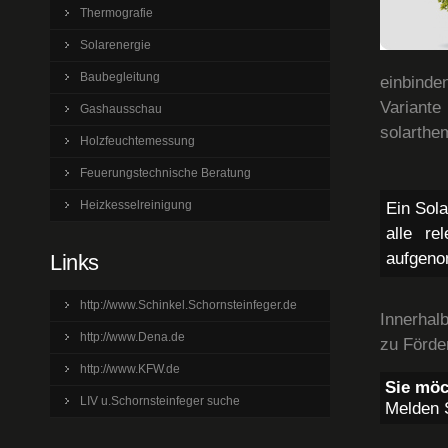
Thermografie
Solarenergie
Baubegleitung
einbind
Variant
Gashausschau
solarthe
Holzfeuchtemessung
Feuerungstechnische Beratung
Heizkesselreinigung
Ein Sola
alle re
aufgeno
Links
http://www.Schinkel.Schornsteinfeger.de
Innerhal
http://www.Dena.de
zu Förde
http://www.KFW.de
Sie möc
LIV u.Schornsteinfeger suche
Melden S